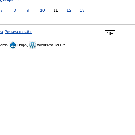
7
8
9
10
11
12
13
ка
,
Реклама на сайте
18+
omla,
Drupal,
WordPress, MODx.