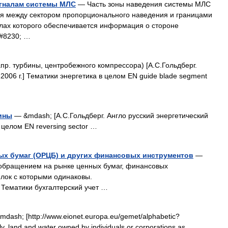
игналам системы МЛС
— Часть зоны наведения системы МЛС
ся между сектором пропорционального наведения и границами
лах которого обеспечивается информация о стороне
&#8230; …
пр. турбины, центробежного компрессора) [А.С.Гольдберг.
2006 г.] Тематики энергетика в целом EN guide blade segment
ины
— &mdash; [А.С.Гольдберг. Англо русский энергетический
в целом EN reversing sector …
ых бумаг (ОРЦБ) и других финансовых инструментов
—
 обращением на рынке ценных бумаг, финансовых
лок с которыми одинаковы.
ml] Тематики бухгалтерский учет …
dash; [http://www.eionet.europa.eu/gemet/alphabetic?
, land and water owned by individuals or corporations as