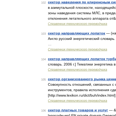
сектор наведения по клиренсным с
102
в азимутальной плоскости, находящей
зоны наведения системы МЛС, в преде
отклонения летательного аппарата от
Справочник технического переводчика
сектор направляющих лопаток
— (на
103
Англо русский энергетический словарь. 
…
Справочник технического переводчика
сектор направляющих лопаток турб
104
словарь. 2006 г.] Тематики энергетика 
Справочник технического переводчика
сектор организованного рынка ценн
105
Совокупность отношений, связанных с
инструментов, правила исполнения сде
[http://www.lexikon.ru/dict/buh/index.ht
Справочник технического переводчика
сектор платных товаров и услуг
— &m
106
langcode=en] EN private domain Generally