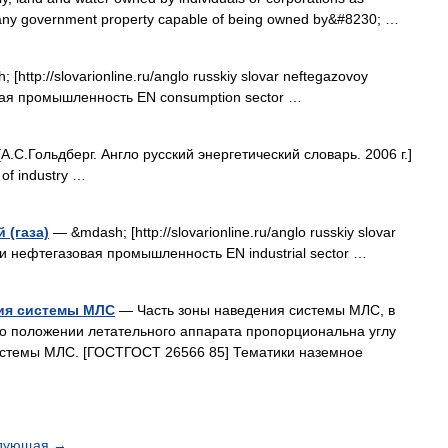
w, any government property capable of being owned by&#8230; …
[http://slovarionline.ru/anglo russkiy slovar neftegazovoy
овая промышленность EN consumption sector …
.С.Гольдберг. Англо русский энергетический словарь. 2006 г.]
of industry …
 (газа)
— &mdash; [http://slovarionline.ru/anglo russkiy slovar
ики нефтегазовая промышленность EN industrial sector …
ия системы МЛС
— Часть зоны наведения системы МЛС, в
о положении летательного аппарата пропорциональна углу
системы МЛС. [ГОСТГОСТ 26566 85] Тематики наземное
дующая
→