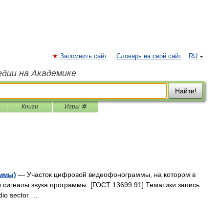
Запомнить сайт
Словарь на свой сайт
RU
едии на Академике
Найти!
Книги
Игры ⚽
аммы)
— Участок цифровой видеофонограммы, на котором в
сигналы звука программы. [ГОСТ 13699 91] Тематики запись
io sector …