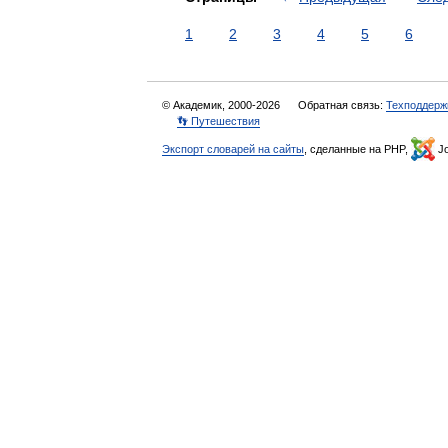
1
2
3
4
5
6
© Академик, 2000-2026
Обратная связь:
Техподдерж
👣 Путешествия
Экспорт словарей на сайты
, сделанные на PHP,
Jo