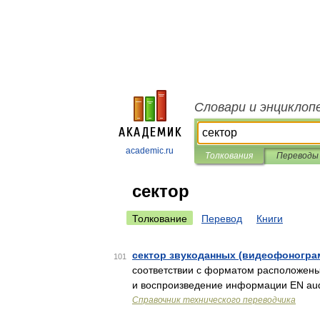
Словари и энциклоп
academic.ru
Толкования
Переводы
сектор
Толкование
Перевод
Книги
сектор звукоданных (видеофоногр
101
соответствии с форматом расположены 
и воспроизведение информации EN aud
Справочник технического переводчика