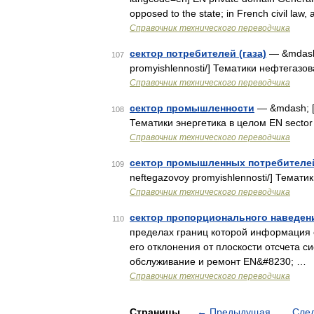
opposed to the state; in French civil la
Справочник технического переводчика
сектор потребителей (газа)
— &mdash; 
107
promyishlennosti/] Тематики нефтегаз
Справочник технического переводчика
сектор промышленности
— &mdash; [А
108
Тематики энергетика в целом EN sector 
Справочник технического переводчика
сектор промышленных потребителей
109
neftegazovoy promyishlennosti/] Темат
Справочник технического переводчика
сектор пропорционального наведен
110
пределах границ которой информация 
его отклонения от плоскости отсчета 
обслуживание и ремонт EN&#8230; …
Справочник технического переводчика
Страницы
←
Предыдущая
Сле